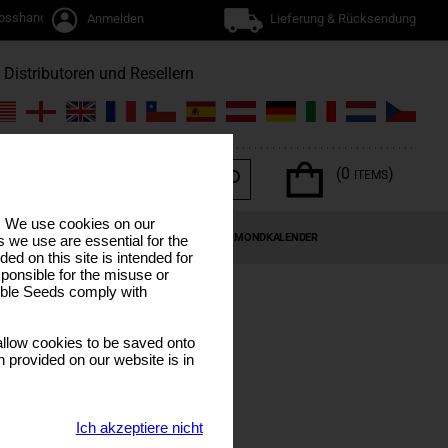
osshandel
Anmelden
Lieferung & Rücksendung
Distributoren und Resellern
(0
)
ITEMS
s. We use cookies on our
EN
CANNABIS-TERPENE
SONDERANGEBOTE
MONDKALENDER
 we use are essential for the
ded on this site is intended for
ponsible for the misuse or
sible Seeds comply with
llow cookies to be saved onto
n provided on our website is in
Ich akzeptiere nicht