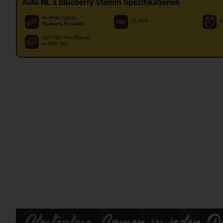
Auto NL x Blueberry Stamm Spezifikationen
Northern Lights,
21.00%
6
Blueberry, Ruderalis
Out: 150 - Pro Pflanze
In: 600 - M2