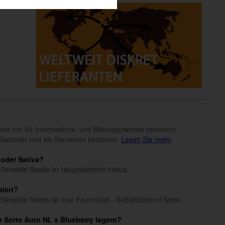
n sind nur für Informations- und Bildungszwecke bestimmt.
Sammler und als Souvenirs bestimmt.
Lesen Sie mehr
 oder Sativa?
 Sensible Seeds ist Hauptsächlich Indica.
siert?
 Sensible Seeds ist eine Feminized - Selbstblühend Sorte.
 Sorte Auto NL x Blueberry lagern?