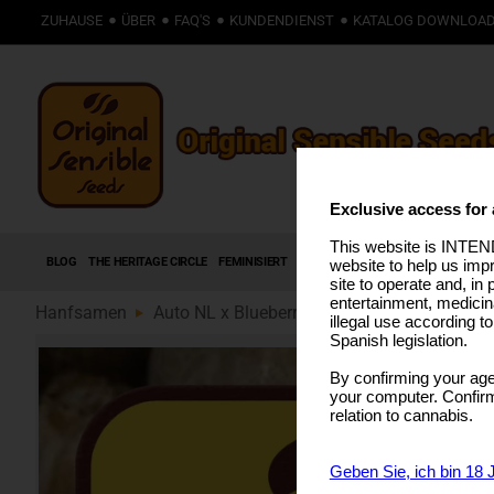
ZUHAUSE
ÜBER
FAQ'S
KUNDENDIENST
KATALOG DOWNLOA
Exclusive access for 
This website is INTEND
BLOG
THE HERITAGE CIRCLE
FEMINISIERT
AUTOFLOWERING SAMEN
HIGH T
website to help us imp
site to operate and, in 
entertainment, medicin
Hanfsamen
Auto NL x Blueberry (89)
illegal use according t
Spanish legislation.
By confirming your age
your computer. Confirma
relation to cannabis.
Geben Sie, ich bin 18 J