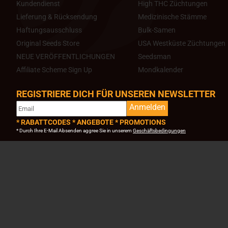
Kundendienst
High THC Züchtungen
Lieferung & Rücksendung
Medizinische Stämme
Haftungsausschluss
Bulk-Samen
Original Seeds Store
USA Westküste Züchtungen
NEUE VERÖFFENTLICHUNGEN
Seedsman
Affiliate Scheme Sign Up
Mondkalender
REGISTRIERE DICH FÜR UNSEREN NEWSLETTER
Anmelden
* RABATTCODES * ANGEBOTE * PROMOTIONS
* Durch Ihre E-Mail Absenden aggree Sie in unserem
Geschäftsbedingungen