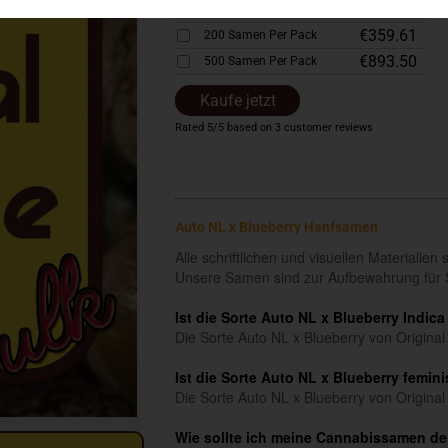
€183.12
100 Samen Per Pack
€359.61
200 Samen Per Pack
€893.50
500 Samen Per Pack
Kaufe jetzt
Rated
5
/5 based on
3
customer reviews
Auto NL x Blueberry Hanfsamen
Alle schriftlichen und visuellen Materialie
Unsere Samen sind zur Aufbewahrung für 
Ist die Sorte Auto NL x Blueberry Indica
Die Sorte Auto NL x Blueberry von Original
Ist die Sorte Auto NL x Blueberry femini
Die Sorte Auto NL x Blueberry von Original
Wie sollte ich meine Cannabissamen der