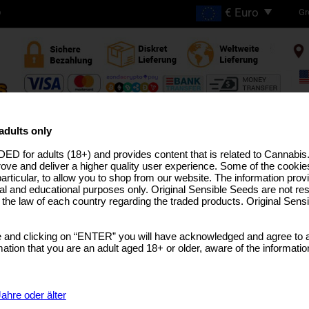
Gr
D
GRATIS VERSAND BEI
BESTELLUNGEN ÜBER
adults only
€200
ED for adults (18+) and provides content that is related to Cannabi
HC ZÜCHTUNGEN
PRO-LINIE
MEDIZINISCHES SAATGUT
USA ZÜCHTUNGEN
BULK-SAM
rove and deliver a higher quality user experience. Some of the cookies
particular, to allow you to shop from our website. The information provi
al and educational purposes only. Original Sensible Seeds are not res
o the law of each country regarding the traded products. Original Sen
Auto NL x Blueberry
 and clicking on “ENTER” you will have acknowledged and agree to a
Northern Lights
x
Blueberry x Ruderalis
tion that you are an adult aged 18+ or older, aware of the informatio
SELECT A GEBINDE
€48.73
25 Samen Per Pack
ahre oder älter
€92.58
50 Samen Per Pack