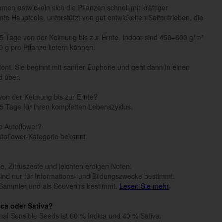
en entwickeln sich die Pflanzen schnell mit kräftiger
ante Hauptcola, unterstützt von gut entwickelten Seitentrieben, die
5 Tage von der Keimung bis zur Ernte. Indoor sind 450–600 g/m²
g pro Pflanze liefern können.
nt. Sie beginnt mit sanfter Euphorie und geht dann in einen
d über.
von der Keimung bis zur Ernte?
5 Tage für ihren kompletten Lebenszyklus.
he Autoflower?
Autoflower-Kategorie bekannt.
e, Zitruszeste und leichten erdigen Noten.
n sind nur für Informations- und Bildungszwecke bestimmt.
Sammler und als Souvenirs bestimmt.
Lesen Sie mehr
ica oder Sativa?
nal Sensible Seeds ist 60 % Indica und 40 % Sativa.