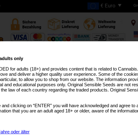
Gr
D
GRATIS VERSAND BEI
BESTELLUNGEN ÜBER
adults only
€200
ED for adults (18+) and provides content that is related to Cannabi
HC ZÜCHTUNGEN
PRO-LINIE
MEDIZINISCHES SAATGUT
USA ZÜCHTUNGEN
BULK-SAM
rove and deliver a higher quality user experience. Some of the cookies
particular, to allow you to shop from our website. The information provi
al and educational purposes only. Original Sensible Seeds are not res
o the law of each country regarding the traded products. Original Sen
Auto Orange Gorilla 
 and clicking on “ENTER” you will have acknowledged and agree to a
Orange Apricot
x
Gorilla Glue #4 x XL Auto
tion that you are an adult aged 18+ or older, aware of the informatio
SELECT A GEBINDE
€7.99
1 Samen
ahre oder älter
€21.99
3 Samen + 1 Gratis