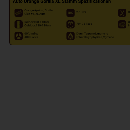
Auto Orange Gorilla XL Stamm Spezifikationen
Orange Apricot, Gorilla
27.00%
O
Glue #4, XL Auto
Indoor:100-140cm
O
70 - 75 Tage
Outdoor:130-180cm
I
60% Indica
Dom. Terpene:Limonene
40% Sativa
Other:Caryophyllene,Myrcene