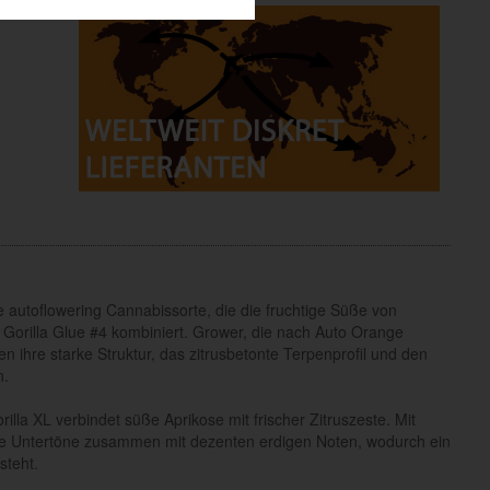
he autoflowering Cannabissorte, die die fruchtige Süße von
 Gorilla Glue #4 kombiniert. Grower, die nach Auto Orange
 ihre starke Struktur, das zitrusbetonte Terpenprofil und den
n.
la XL verbindet süße Aprikose mit frischer Zitruszeste. Mit
ge Untertöne zusammen mit dezenten erdigen Noten, wodurch ein
steht.