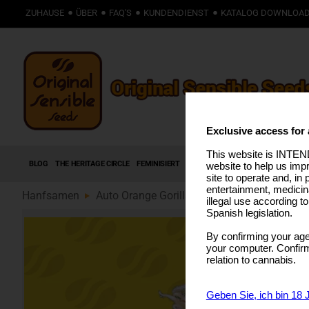
ZUHAUSE
ÜBER
FAQ'S
KUNDENDIENST
KATALOG DOWNLOA
Exclusive access for 
This website is INTEND
BLOG
THE HERITAGE CIRCLE
FEMINISIERT
AUTOFLOWERING SAMEN
HIGH T
website to help us imp
site to operate and, in 
entertainment, medicin
Hanfsamen
Auto Orange Gorilla XL (89)
illegal use according t
Spanish legislation.
By confirming your age
your computer. Confirma
relation to cannabis.
Geben Sie, ich bin 18 J