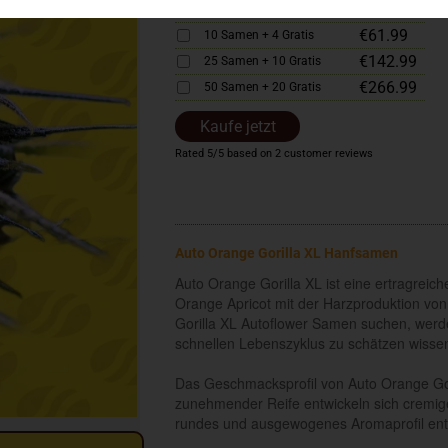
€33.99
5 Samen + 2 Gratis
€61.99
10 Samen + 4 Gratis
€142.99
25 Samen + 10 Gratis
€266.99
50 Samen + 20 Gratis
Kaufe jetzt
Rated
5
/5 based on
2
customer reviews
Auto Orange Gorilla XL Hanfsamen
Auto Orange Gorilla XL ist eine ertragreic
Orange Apricot mit der Harzproduktion von
Gorilla XL Autoflower Samen suchen, werden
schnellen Lebenszyklus zu schätzen wisse
Das Geschmacksprofil von Auto Orange Goril
zunehmender Reife entwickeln sich cremi
rundes und ausgewogenes Aromaprofil ent