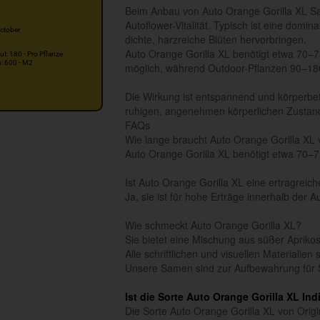
Beim Anbau von Auto Orange Gorilla XL Sam
Autoflower-Vitalität. Typisch ist eine domin
ctober
dichte, harzreiche Blüten hervorbringen.
Auto Orange Gorilla XL benötigt etwa 70–7
ut: 180 - Pro Pflanze
n: 600 - M2
möglich, während Outdoor-Pflanzen 90–180 
Die Wirkung ist entspannend und körperbeto
ruhigen, angenehmen körperlichen Zustan
FAQs
Wie lange braucht Auto Orange Gorilla XL 
Auto Orange Gorilla XL benötigt etwa 70–7
Ist Auto Orange Gorilla XL eine ertragreic
Ja, sie ist für hohe Erträge innerhalb der 
Wie schmeckt Auto Orange Gorilla XL?
Sie bietet eine Mischung aus süßer Aprikos
Alle schriftlichen und visuellen Materialie
Unsere Samen sind zur Aufbewahrung für 
Ist die Sorte Auto Orange Gorilla XL Ind
Die Sorte Auto Orange Gorilla XL von Origi