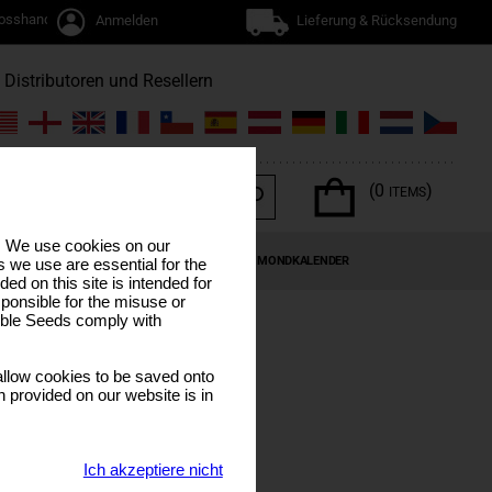
osshandel
Anmelden
Lieferung & Rücksendung
Distributoren und Resellern
(0
)
ITEMS
s. We use cookies on our
EN
CANNABIS-TERPENE
SONDERANGEBOTE
MONDKALENDER
 we use are essential for the
ded on this site is intended for
ponsible for the misuse or
sible Seeds comply with
XL
llow cookies to be saved onto
n provided on our website is in
Ich akzeptiere nicht