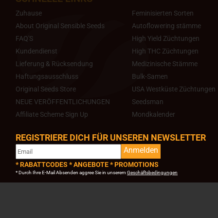
Zuhause
Feminisierten Sorten
About Original Sensible Seeds
Autoflowering stämme
FAQ'S
High Yield Züchtungen
Kundendienst
High THC Züchtungen
Lieferung & Rücksendung
Medizinische Stämme
Haftungsausschluss
Bulk-Samen
Original Seeds Store
USA Westküste Züchtungen
NEUE VERÖFFENTLICHUNGEN
Seedsman
Affiliate Scheme Sign Up
Mondkalender
REGISTRIERE DICH FÜR UNSEREN NEWSLETTER
Anmelden
* RABATTCODES * ANGEBOTE * PROMOTIONS
* Durch Ihre E-Mail Absenden aggree Sie in unserem
Geschäftsbedingungen