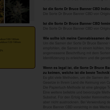
Ist die Sorte Dr Bruce Banner CBD Indic
Die Sorte Dr Bruce Banner CBD von Origina
Ist die Sorte Dr Bruce Banner CBD femin
Die Sorte Dr Bruce Banner CBD von Origina
Wie sollte ich meine Cannabissamen de
ndoor:100-160cm
Um die Samen der Sorte Dr Bruce Banner C
utdoor:120-180cm
empfohlen, die Samen in einem kühlen, tro
0%
angemessene Beschriftung mit dem Sorte
Identifizierung zu erleichtern und die gen
Wenn es legal ist, die Sorte Dr Bruce 
zu keimen, welche ist die beste Technik
Es gibt viele Methoden, um die Samen der
Gesetze in Ihrem Land die Keimung von C
Die Papiertuch-Methode ist eine gängige 
Eine weitere beliebte und bevorzugte Metho
Substrat. Für den Erfolg beider Keimmetho
aber nicht austrocknen. Bei Verwendung d
Bruce Banner CBD vorsichtig in das Wach