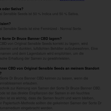
a oder Sativa?
l Sensible Seeds ist 50 % Indica und 50 % Sativa.
isiert?
l Sensible Seeds ist eine Feminized - Normal Sorte.
r Sorte Dr Bruce Banner CBD lagern?
BD von Original Sensible Seeds korrekt zu lagern, wird
ckenen und dunklen, luftdichten Behälter aufzubewahren. Eine
nnamen und dem Lagerdatum wird empfohlen, um die
etische Erhaltung der Samen zu gewährleisten.
Banner CBD von Original Sensible Seeds an meinem Standort
?
 Sorte Dr Bruce Banner CBD keimen zu lassen, wenn die
annabissamen erlauben.
Technik zur Keimung von Samen der Sorte Dr Bruce Banner CBD.
de ist das direkte Einpflanzen der Samen in ein feuchtes
den ist es wichtig, dass die Samen feucht und warm bleiben,
er Papiertuch-Methode sollten die gekeimten Samen der Sorte Dr
stumsmedium eingebracht werden.