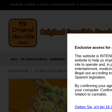
ZUHAUSE
ÜBER
FAQ'S
KUNDENDIENST
KATALOG DOWNLOA
Exclusive access for 
This website is INTEND
BLOG
THE HERITAGE CIRCLE
FEMINISIERT
AUTOFLOWERING SAMEN
HIGH T
website to help us imp
site to operate and, in 
entertainment, medicin
Hanfsamen
Dr Bruce Banner CBD (89)
illegal use according t
Spanish legislation.
By confirming your age
your computer. Confirma
relation to cannabis.
Geben Sie, ich bin 18 J