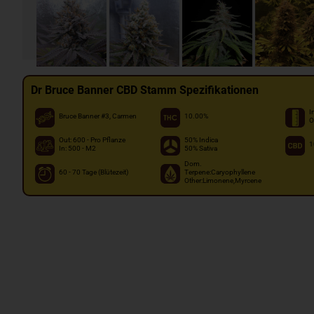
Dr Bruce Banner CBD Stamm Spezifikationen
I
Bruce Banner #3, Carmen
10.00%
O
Out: 600 - Pro Pflanze
50% Indica
1
In: 500 - M2
50% Sativa
Dom.
60 - 70 Tage (Blütezeit)
Terpene:Caryophyllene
Other:Limonene,Myrcene