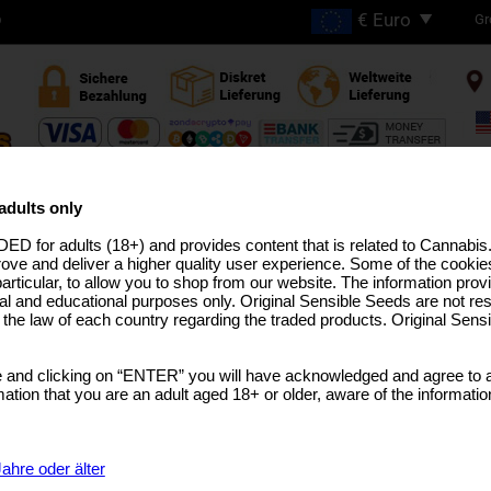
Gr
D
GRATIS VERSAND BEI
BESTELLUNGEN ÜBER
adults only
€200
ED for adults (18+) and provides content that is related to Cannabi
HC ZÜCHTUNGEN
PRO-LINIE
MEDIZINISCHES SAATGUT
USA ZÜCHTUNGEN
BULK-SAM
rove and deliver a higher quality user experience. Some of the cookies
particular, to allow you to shop from our website. The information provi
al and educational purposes only. Original Sensible Seeds are not res
o the law of each country regarding the traded products. Original Sen
Dr Bruce Banner CB
 and clicking on “ENTER” you will have acknowledged and agree to a
Bruce Banner #3
x
Carmen
tion that you are an adult aged 18+ or older, aware of the informatio
SELECT A GEBINDE
€8.99
1 Samen
ahre oder älter
€23.99
3 Samen + 1 Gratis