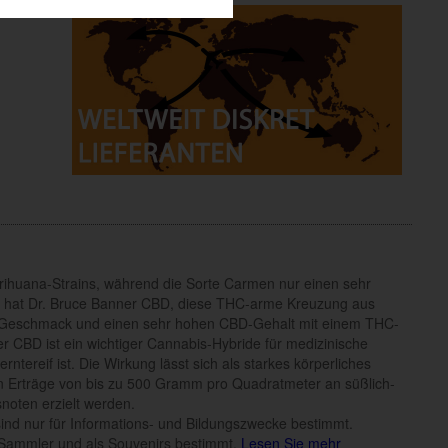
arihuana-Strains, während die Sorte Carmen nur einen sehr
tz hat Dr. Bruce Banner CBD, diese THC-arme Kreuzung aus
en Geschmack und einen sehr hohen CBD-Gehalt mit einem THC-
r CBD ist ein wichtiger Cannabis-Hybride für medizinische
rntereif ist. Die Wirkung lässt sich als starkes körperliches
 Erträge von bis zu 500 Gramm pro Quadratmeter an süßlich-
noten erzielt werden.
n sind nur für Informations- und Bildungszwecke bestimmt.
Sammler und als Souvenirs bestimmt.
Lesen Sie mehr