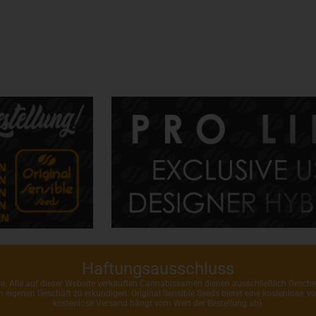
Haftungsausschluss
ahre. Alle auf dieser Website verkauften Cannabissamen dienen ausschließlich Gesc
rem eigenen Geschäft zu erkundigen. Original Sensible Seeds bietet eine kostenlose,
kostenlose Versand hängt vom Wert der Bestellung ab).