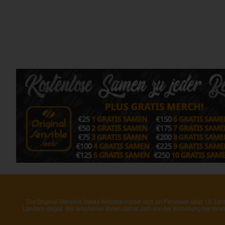
Die Original Sensible Seeds-Website richtet sich an Personen über 18 J
Ländern illegal. Wir empfehlen Ihnen daher, sich vor der Bestellung bei Ih