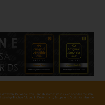
henkzwecken. Der Anbau von Cannabissamen ist in vielen oder den meisten
 vollständige Nachverfolgung in Deutschland, Europa und Großbritannien (der