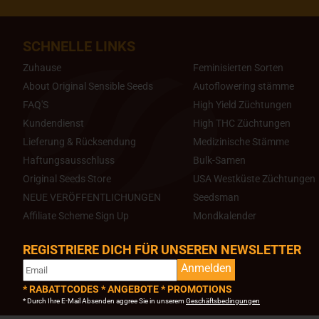
SCHNELLE LINKS
Zuhause
Feminisierten Sorten
About Original Sensible Seeds
Autoflowering stämme
FAQ'S
High Yield Züchtungen
Kundendienst
High THC Züchtungen
Lieferung & Rücksendung
Medizinische Stämme
Haftungsausschluss
Bulk-Samen
Original Seeds Store
USA Westküste Züchtungen
NEUE VERÖFFENTLICHUNGEN
Seedsman
Affiliate Scheme Sign Up
Mondkalender
REGISTRIERE DICH FÜR UNSEREN NEWSLETTER
Anmelden
* RABATTCODES * ANGEBOTE * PROMOTIONS
* Durch Ihre E-Mail Absenden aggree Sie in unserem
Geschäftsbedingungen