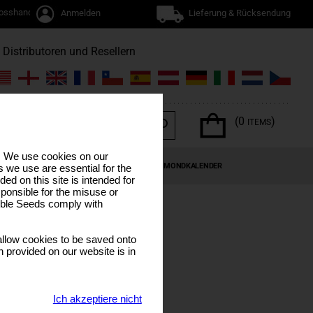
osshandel
Anmelden
Lieferung & Rücksendung
Distributoren und Resellern
(0
)
ITEMS
s. We use cookies on our
EN
CANNABIS-TERPENE
SONDERANGEBOTE
MONDKALENDER
 we use are essential for the
ded on this site is intended for
ponsible for the misuse or
sible Seeds comply with
D
llow cookies to be saved onto
n provided on our website is in
Ich akzeptiere nicht