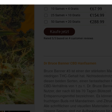
€35.99
5 Samen + 2 Gratis
€67.99
10 Samen + 4 Gratis
€154.99
25 Samen + 10 Gratis
€288.99
50 Samen + 20 Gratis
Kaufe jetzt
Rated
5
/5 based on
4
customer reviews
Dr Bruce Banner CBD Hanfsamen
Bruce Banner #3 ist einer der stärksten M
niedrigen THC-Gehalt hat. Nichtsdestotro
diesen beiden Sorten, einen fantastisch
CBD-Verhältnis von 1 zu 1. Dr. Bruce Banne
Nutzer, der nach 60 bis 70 Tagen Blütezeit e
Entspannungsmittel bezeichnen. Es können
fruchtigen Buds mit Mandarinen- und Zitrus
Alle schriftlichen und visuellen Materialie
Unsere Samen sind zur Aufbewahrung für 