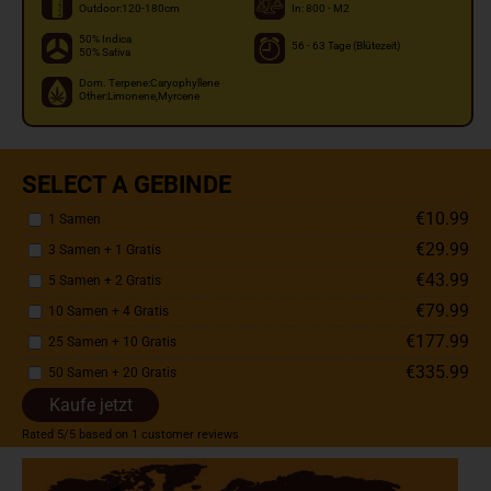
Outdoor:120-180cm
In: 800 - M2
50% Indica
56 - 63 Tage (Blütezeit)
50% Sativa
Dom. Terpene:Caryophyllene
Other:Limonene,Myrcene
SELECT A GEBINDE
€10.99
1 Samen
€29.99
3 Samen + 1 Gratis
€43.99
5 Samen + 2 Gratis
€79.99
10 Samen + 4 Gratis
€177.99
25 Samen + 10 Gratis
€335.99
50 Samen + 20 Gratis
Kaufe jetzt
Rated
5
/5 based on
1
customer reviews