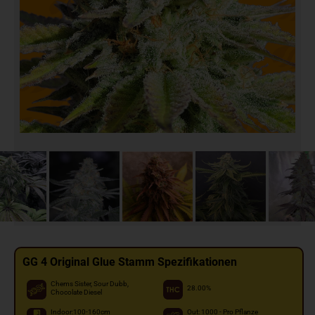
GG 4 Original Glue Stamm Spezifikationen
Chems Sister, Sour Dubb,
28.00%
Chocolate Diesel
Indoor:100-160cm
Out: 1000 - Pro Pflanze