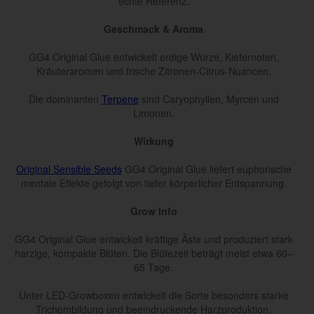
echte Referenz.
Geschmack & Aroma
GG4 Original Glue entwickelt erdige Würze, Kiefernoten,
Kräuteraromen und frische Zitronen-Citrus-Nuancen.
Die dominanten
Terpene
sind Caryophyllen, Myrcen und
Limonen.
Wirkung
Original Sensible Seeds
GG4 Original Glue liefert euphorische
mentale Effekte gefolgt von tiefer körperlicher Entspannung.
Grow Info
GG4 Original Glue entwickelt kräftige Äste und produziert stark
harzige, kompakte Blüten. Die Blütezeit beträgt meist etwa 60–
65 Tage.
Unter LED-Growboxen entwickelt die Sorte besonders starke
Trichombildung und beeindruckende Harzproduktion.