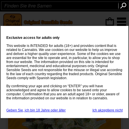
ITEMS
(0
)
Exclusive access for adults only
GG 4 Original Glue
This website is INTENDED for adults (18+) and provides content that is
related to Cannabis. We use cookies on our website to help us improve
Chems Sister
x
Sour Dubb x Chocolate Diesel
and deliver a higher quality user experience. Some of the cookies we use
are essential for the site to operate and, in particular, to allow you to shop
from our website. The information provided on this site is intended for
entertainment, medicinal and educational purposes only. Original
Sensible Seeds are not responsible for the misuse or illegal use according
to the law of each country regarding the traded products. Original Sensible
Seeds comply with Spanish legislation.
By confirming your age and clicking on “ENTER” you will have
acknowledged and agree to allow cookies to be saved onto your
computer. Confirmation that you are an adult aged 18+ or older, aware of
the information provided on our website is in relation to cannabis.
Geben Sie, ich bin 18 Jahre oder älter
Ich akzeptiere nicht