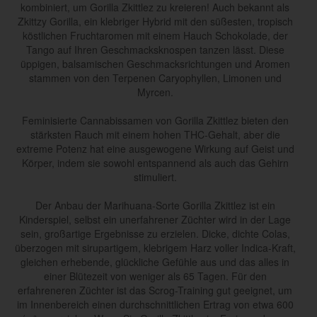
kombiniert, um Gorilla Zkittlez zu kreieren! Auch bekannt als
Zkittzy Gorilla, ein klebriger Hybrid mit den süßesten, tropisch
köstlichen Fruchtaromen mit einem Hauch Schokolade, der
Tango auf Ihren Geschmacksknospen tanzen lässt. Diese
üppigen, balsamischen Geschmacksrichtungen und Aromen
stammen von den Terpenen Caryophyllen, Limonen und
Myrcen.
Feminisierte Cannabissamen von Gorilla Zkittlez bieten den
stärksten Rauch mit einem hohen THC-Gehalt, aber die
extreme Potenz hat eine ausgewogene Wirkung auf Geist und
Körper, indem sie sowohl entspannend als auch das Gehirn
stimuliert.
Der Anbau der Marihuana-Sorte Gorilla Zkittlez ist ein
Kinderspiel, selbst ein unerfahrener Züchter wird in der Lage
sein, großartige Ergebnisse zu erzielen. Dicke, dichte Colas,
überzogen mit sirupartigem, klebrigem Harz voller Indica-Kraft,
gleichen erhebende, glückliche Gefühle aus und das alles in
einer Blütezeit von weniger als 65 Tagen. Für den
erfahreneren Züchter ist das Scrog-Training gut geeignet, um
im Innenbereich einen durchschnittlichen Ertrag von etwa 600