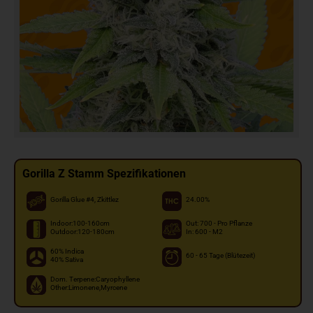
Gorilla Z Stamm Spezifikationen
Gorilla Glue #4, Zkittlez
24.00%
Indoor:100-160cm
Out: 700 - Pro Pflanze
Outdoor:120-180cm
In: 600 - M2
60% Indica
60 - 65 Tage (Blütezeit)
40% Sativa
Dom. Terpene:Caryophyllene
Other:Limonene,Myrcene