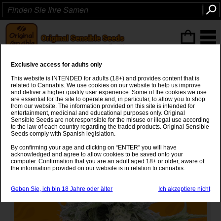
ITEMS
(0
)
Exclusive access for adults only
Gorilla Z
This website is INTENDED for adults (18+) and provides content that is
related to Cannabis. We use cookies on our website to help us improve
Gorilla Glue #4
x
Zkittlez
and deliver a higher quality user experience. Some of the cookies we use
are essential for the site to operate and, in particular, to allow you to shop
from our website. The information provided on this site is intended for
entertainment, medicinal and educational purposes only. Original
Sensible Seeds are not responsible for the misuse or illegal use according
to the law of each country regarding the traded products. Original Sensible
Seeds comply with Spanish legislation.
By confirming your age and clicking on “ENTER” you will have
acknowledged and agree to allow cookies to be saved onto your
computer. Confirmation that you are an adult aged 18+ or older, aware of
the information provided on our website is in relation to cannabis.
Geben Sie, ich bin 18 Jahre oder älter
Ich akzeptiere nicht