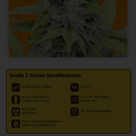
Gorilla Z Stamm Spezifikationen
Gorilla Glue #4, Zkittlez
24.00%
Indoor:100-160cm
Out: 700 - Pro Pflanze
Outdoor:120-180cm
In: 600 - M2
60% Indica
60 - 65 Tage (Blütezeit)
40% Sativa
Dom. Terpene:Caryophyllene
Other:Limonene,Myrcene