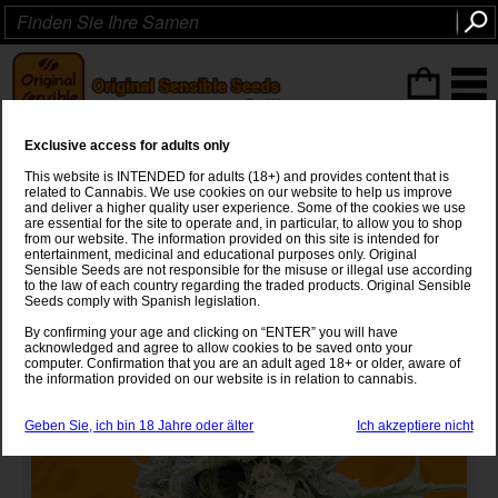
ITEMS
(0
)
Exclusive access for adults only
Gorilla Z
This website is INTENDED for adults (18+) and provides content that is
related to Cannabis. We use cookies on our website to help us improve
Gorilla Glue #4
x
Zkittlez
and deliver a higher quality user experience. Some of the cookies we use
are essential for the site to operate and, in particular, to allow you to shop
from our website. The information provided on this site is intended for
entertainment, medicinal and educational purposes only. Original
Sensible Seeds are not responsible for the misuse or illegal use according
to the law of each country regarding the traded products. Original Sensible
Seeds comply with Spanish legislation.
By confirming your age and clicking on “ENTER” you will have
acknowledged and agree to allow cookies to be saved onto your
computer. Confirmation that you are an adult aged 18+ or older, aware of
the information provided on our website is in relation to cannabis.
Geben Sie, ich bin 18 Jahre oder älter
Ich akzeptiere nicht