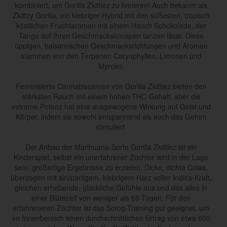
kombiniert, um Gorilla Zkittlez zu kreieren! Auch bekannt als
Zkittzy Gorilla, ein klebriger Hybrid mit den süßesten, tropisch
köstlichen Fruchtaromen mit einem Hauch Schokolade, der
Tango auf Ihren Geschmacksknospen tanzen lässt. Diese
üppigen, balsamischen Geschmacksrichtungen und Aromen
stammen von den Terpenen Caryophyllen, Limonen und
Myrcen.
Feminisierte Cannabissamen von Gorilla Zkittlez bieten den
stärksten Rauch mit einem hohen THC-Gehalt, aber die
extreme Potenz hat eine ausgewogene Wirkung auf Geist und
Körper, indem sie sowohl entspannend als auch das Gehirn
stimuliert.
Der Anbau der Marihuana-Sorte Gorilla Zkittlez ist ein
Kinderspiel, selbst ein unerfahrener Züchter wird in der Lage
sein, großartige Ergebnisse zu erzielen. Dicke, dichte Colas,
überzogen mit sirupartigem, klebrigem Harz voller Indica-Kraft,
gleichen erhebende, glückliche Gefühle aus und das alles in
einer Blütezeit von weniger als 65 Tagen. Für den
erfahreneren Züchter ist das Scrog-Training gut geeignet, um
im Innenbereich einen durchschnittlichen Ertrag von etwa 600