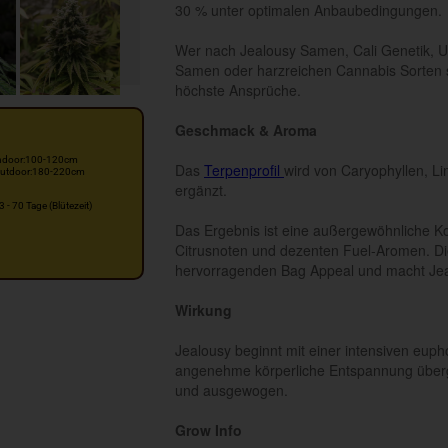
30 % unter optimalen Anbaubedingungen.
Wer nach Jealousy Samen, Cali Genetik, 
Samen oder harzreichen Cannabis Sorten su
höchste Ansprüche.
Geschmack & Aroma
ndoor:100-120cm
Das
Terpenprofil
wird von Caryophyllen, L
utdoor:180-220cm
ergänzt.
3 - 70 Tage (Blütezeit)
Das Ergebnis ist eine außergewöhnliche Ko
Citrusnoten und dezenten Fuel-Aromen. Die 
hervorragenden Bag Appeal und macht Jealo
Wirkung
Jealousy beginnt mit einer intensiven euph
angenehme körperliche Entspannung überge
und ausgewogen.
Grow Info