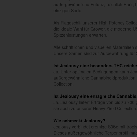
außergewöhnliche Potenz, reichlich Harz, 
einzigen Sorte.
Als Flaggschiff unserer High Potency Collec
die ideale Wahl für Grower, die moderne US
Spitzenleistungen erwarten.
Alle schriftlichen und visuellen Materialie
Unsere Samen sind zur Aufbewahrung für 
Ist Jealousy eine besonders THC-reich
Ja. Unter optimalen Bedingungen kann Je
außergewöhnliche Cannabinoidproduktion m
Collection.
Ist Jealousy eine ertragreiche Cannabis
Ja. Jealousy liefert Erträge von bis zu 70
sie auch zu unserer Heavy Yield Collection
Wie schmeckt Jealousy?
Jealousy verbindet cremige Süße mit tropi
Dieses außergewöhnliche Terpenprofil macht