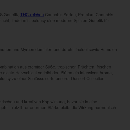
US Genetik,
THC-reichen
Cannabis Sorten, Premium Cannabis
cht, findet mit Jealousy eine moderne Spitzen-Genetik für
imonen und Myrcen dominiert und durch Linalool sowie Humulen
mbination aus cremiger Süße, tropischen Früchten, frischen
dichte Harzschicht verleiht den Blüten ein intensives Aroma,
usy zu einer Schlüsselsorte unserer Dessert Collection.
orischen und kreativen Kopfwirkung, bevor sie in eine
ht. Trotz ihrer enormen Stärke bleibt die Wirkung harmonisch