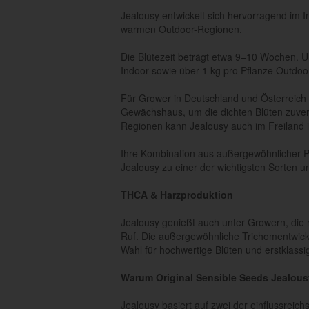
Jealousy entwickelt sich hervorragend im
warmen Outdoor-Regionen.
Die Blütezeit beträgt etwa 9–10 Wochen. U
Indoor sowie über 1 kg pro Pflanze Outdoo
Für Grower in Deutschland und Österreich 
Gewächshaus, um die dichten Blüten zuverl
Regionen kann Jealousy auch im Freiland ih
Ihre Kombination aus außergewöhnlicher P
Jealousy zu einer der wichtigsten Sorten 
THCA & Harzproduktion
Jealousy genießt auch unter Growern, di
Ruf. Die außergewöhnliche Trichomentwickl
Wahl für hochwertige Blüten und erstklassi
Warum Original Sensible Seeds Jealou
Jealousy basiert auf zwei der einflussreic