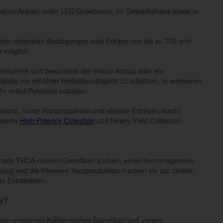
 Indoor-Anbau, unter LED Growboxen, im Gewächshaus sowie in
nter optimalen Bedingungen sind Erträge von bis zu 700 g/m²
r möglich.
empfiehlt sich besonders der Indoor-Anbau oder ein
ässig vor erhöhter Herbstfeuchtigkeit zu schützen. In wärmeren
r volles Potenzial entfalten.
otenz, hoher Harzproduktion und starken Erträgen macht
unserer
High Potency Collection
und Heavy Yield Collection.
e nach THCA-reichen Genetiken suchen, einen hervorragenden
ung und die intensive Harzproduktion machen sie zur idealen
ge Extraktionen.
sy?
hsten modernen Kalifornischen Genetiken und vereint