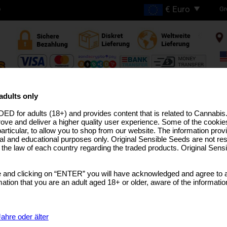
Gr
D
GRATIS VERSAND BEI
BESTELLUNGEN ÜBER
adults only
€200
ED for adults (18+) and provides content that is related to Cannabi
HC ZÜCHTUNGEN
PRO-LINIE
MEDIZINISCHES SAATGUT
USA ZÜCHTUNGEN
BULK-SAM
rove and deliver a higher quality user experience. Some of the cookies
particular, to allow you to shop from our website. The information provi
al and educational purposes only. Original Sensible Seeds are not res
o the law of each country regarding the traded products. Original Sen
Jealousy
 and clicking on “ENTER” you will have acknowledged and agree to a
Gelato #41
x
Sunset Sherbet
tion that you are an adult aged 18+ or older, aware of the informatio
SELECT A GEBINDE
€8.99
1 Samen
ahre oder älter
€17.99
3 Samen + 1 Gratis