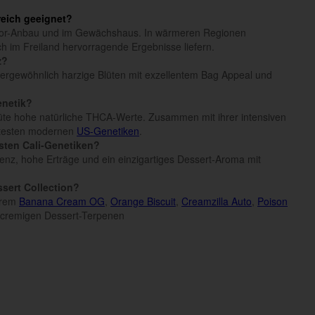
reich geeignet?
door-Anbau und im Gewächshaus. In wärmeren Regionen
h im Freiland hervorragende Ergebnisse liefern.
z?
ußergewöhnlich harzige Blüten mit exzellentem Bag Appeal und
enetik?
lüte hohe natürliche THCA-Werte. Zusammen mit ihrer intensiven
antesten modernen
US-Genetiken
.
sten Cali-Genetiken?
nz, hohe Erträge und ein einzigartiges Dessert-Aroma mit
sert Collection?
erem
Banana Cream OG
,
Orange Biscuit
,
Creamzilla Auto
,
Poison
 cremigen Dessert-Terpenen