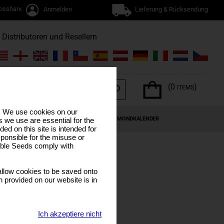
osshandel
Anmelden
Lieferung & Rücksendung
Distributoren und Resellern
(0
)
ITEMS
s. We use cookies on our
EN
CANNABIS-TERPENE
SONDERANGEBOTE
MONDKALENDER
 we use are essential for the
ded on this site is intended for
ponsible for the misuse or
sible Seeds comply with
llow cookies to be saved onto
n provided on our website is in
Ich akzeptiere nicht