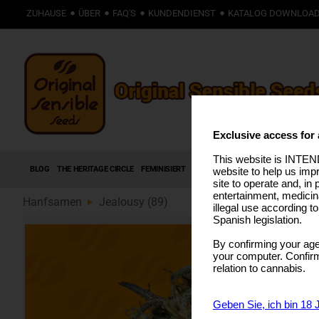
ZUHAUSE
ÜBER
FAQ'S
KUNDENDIENST
KATALOG DOWNLOA
Exclusive access for 
This website is INTEND
BLOG
THE HERITAGE CIRCLE
FEMINISIERT
AUTOFLOWERING SAMEN
HIGH T
website to help us imp
site to operate and, in 
entertainment, medicin
Hanfsamen
Jealousy (89)
illegal use according t
Spanish legislation.
By confirming your age
your computer. Confirma
relation to cannabis.
Geben Sie, ich bin 18 J