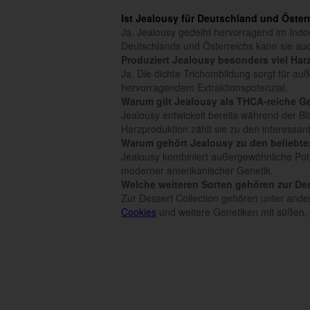
Ist Jealousy für Deutschland und Öster
Ja. Jealousy gedeiht hervorragend im In
Deutschlands und Österreichs kann sie auc
Produziert Jealousy besonders viel Har
Ja. Die dichte Trichombildung sorgt für a
hervorragendem Extraktionspotenzial.
Warum gilt Jealousy als THCA-reiche G
Jealousy entwickelt bereits während der B
Harzproduktion zählt sie zu den interess
Warum gehört Jealousy zu den beliebte
Jealousy kombiniert außergewöhnliche Pote
moderner amerikanischer Genetik.
Welche weiteren Sorten gehören zur Des
Zur Dessert Collection gehören unter and
Cookies
und weitere Genetiken mit süßen,