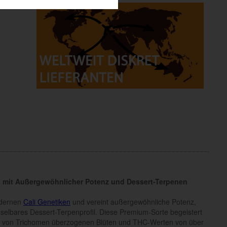
k mit Außergewöhnlicher Potenz und Dessert-Terpenen
odernen
Cali Genetiken
und vereint außergewöhnliche Potenz,
elbares Dessert-Terpenprofil. Diese Premium-Sorte begeistert
ig von Trichomen überzogenen Blüten und THC-Werten von über