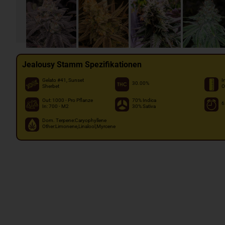
Jealousy Stamm Spezifikationen
Gelato #41, Sunset
I
30.00%
Sherbet
O
Out: 1000 - Pro Pflanze
70% Indica
6
In: 700 - M2
30% Sativa
Dom. Terpene:Caryophyllene
Other:Limonene,Linalool,Myrcene