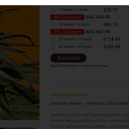
25% Discount
WAS
€23.99
€25.19
5 Samen + 2 Gratis
30% Discount
WAS
€35.99
€44.19
10 Samen + 4 Gratis
35% Discount
WAS
€67.99
€154.99
25 Samen + 10 Gratis
€288.99
50 Samen + 20 Gratis
Kaufe jetzt
Rated
5
/5 based on
1
customer reviews
Jealousy Hanfsamen
Jealousy Samen – Premium Cali Geneti
Jealousy zählt zu den herausragenden m
enorme Harzproduktion und ein unverwechs
Grower weltweit mit kompakten, vollständ