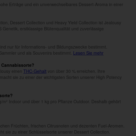
hohe Erträge und ein unverwechselbares Dessert-Aroma in einer
tion, Dessert Collection und Heavy Yield Collection ist Jealousy
 Genetik, erstklassige Blütenqualität und zuverlässige
n sind nur für Informations- und Bildungszwecke bestimmt.
Sammler und als Souvenirs bestimmt.
Lesen Sie mehr
e Cannabissorte?
alousy einen
THC-Gehalt
von über 30 % erreichen. Ihre
acht sie zu einer der wichtigsten Sorten unserer High Potency
sorte?
0 g/m² Indoor und über 1 kg pro Pflanze Outdoor. Deshalb gehört
.
schen Früchten, frischen Citrusnoten und dezenten Fuel-Aromen.
 sie zu einer Schlüsselsorte unserer Dessert Collection.