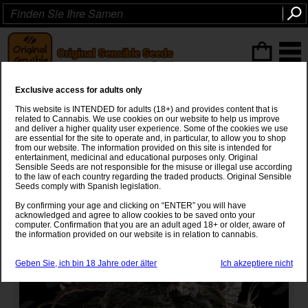
ITEMS
(0
)
Exclusive access for adults only
Papaya Stank
This website is INTENDED for adults (18+) and provides content that is
related to Cannabis. We use cookies on our website to help us improve
(Honey Bananas x Papaya)
x
Sour Dubb
and deliver a higher quality user experience. Some of the cookies we use
are essential for the site to operate and, in particular, to allow you to shop
from our website. The information provided on this site is intended for
entertainment, medicinal and educational purposes only. Original
Sensible Seeds are not responsible for the misuse or illegal use according
to the law of each country regarding the traded products. Original Sensible
Seeds comply with Spanish legislation.
By confirming your age and clicking on “ENTER” you will have
acknowledged and agree to allow cookies to be saved onto your
computer. Confirmation that you are an adult aged 18+ or older, aware of
the information provided on our website is in relation to cannabis.
Geben Sie, ich bin 18 Jahre oder älter
Ich akzeptiere nicht