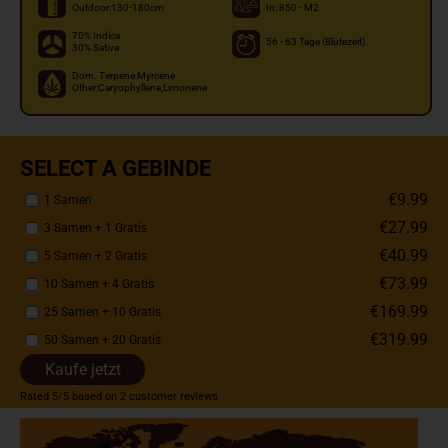
Outdoor:130-180cm
In: 850 - M2
70% Indica
56 - 63 Tage (Blütezeit)
30% Sativa
Dom. Terpene:Myrcene
Other:Caryophyllene,Limonene
SELECT A GEBINDE
€9.99
1 Samen
€27.99
3 Samen + 1 Gratis
€40.99
5 Samen + 2 Gratis
€73.99
10 Samen + 4 Gratis
€169.99
25 Samen + 10 Gratis
€319.99
50 Samen + 20 Gratis
Kaufe jetzt
Rated
5
/5 based on
2
customer reviews