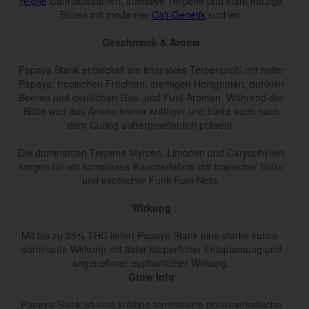
reiche
Cannabissamen, intensive Terpene und stark harzige
Blüten mit moderner
Cali-Genetik
suchen.
Geschmack & Aroma
Papaya Stank entwickelt ein intensives Terpenprofil mit reifer
Papaya, tropischen Früchten, cremigen Honignoten, dunklen
Beeren und deutlichen Gas- und Fuel-Aromen. Während der
Blüte wird das Aroma immer kräftiger und bleibt auch nach
dem Curing außergewöhnlich präsent.
Die dominanten Terpene Myrcen, Limonen und Caryophyllen
sorgen für ein komplexes Raucherlebnis mit tropischer Süße
und exotischer Funk-Fuel-Note.
Wirkung
Mit bis zu 35% THC liefert Papaya Stank eine starke indica-
dominante Wirkung mit tiefer körperlicher Entspannung und
angenehmer euphorischer Wirkung.
Grow Info
Papaya Stank ist eine kräftige feminisierte photoperiodische