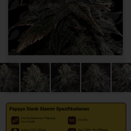
Papaya Stank Stamm Spezifikationen
(Honey Bananas x Papaya),
35.00%
Sour Dubb
Indoor:100-160cm
Out: 1500 - Pro Pflanze