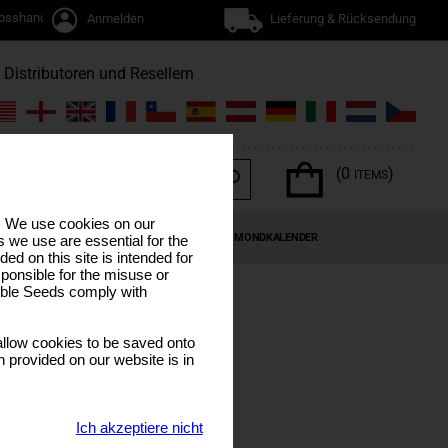
osshandel
Anmelden
Lieferung & Rücksendung
Distributoren und Resellern
(0
)
ITEMS
s. We use cookies on our
EN
CANNABIS-TERPENE
SONDERANGEBOTE
MONDKALENDER
 we use are essential for the
ded on this site is intended for
ponsible for the misuse or
sible Seeds comply with
llow cookies to be saved onto
nd Cake
n provided on our website is in
Ich akzeptiere nicht