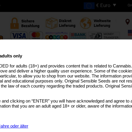
Gr
D
GRATIS VERSAND BEI
BESTELLUNGEN ÜBER
adults only
€200
ED for adults (18+) and provides content that is related to Cannabi
HC ZÜCHTUNGEN
PRO-LINIE
MEDIZINISCHES SAATGUT
USA ZÜCHTUNGEN
BULK-SAM
rove and deliver a higher quality user experience. Some of the cookies
particular, to allow you to shop from our website. The information provi
al and educational purposes only. Original Sensible Seeds are not res
o the law of each country regarding the traded products. Original Sen
Pink Rozay
 and clicking on “ENTER” you will have acknowledged and agree to a
Cherry Pie (Durban Poison x GDP)
x
London Pou
tion that you are an adult aged 18+ or older, aware of the informatio
SELECT A GEBINDE
€8.99
1 Samen
ahre oder älter
€23.99
3 Samen + 1 Gratis