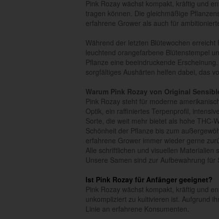
Pink Rozay wächst kompakt, kräftig und ent
tragen können. Die gleichmäßige Pflanzenst
erfahrene Grower als auch für ambitionierte
Während der letzten Blütewochen erreicht 
leuchtend orangefarbene Blütenstempel und
Pflanze eine beeindruckende Erscheinung. 
sorgfältiges Aushärten helfen dabei, das vo
Warum Pink Rozay von Original Sensib
Pink Rozay steht für moderne amerikanis
Optik, ein raffiniertes Terpenprofil, inten
Sorte, die weit mehr bietet als hohe THC-
Schönheit der Pflanze bis zum außergewöh
erfahrene Grower immer wieder gerne zur
Alle schriftlichen und visuellen Materialie
Unsere Samen sind zur Aufbewahrung für 
Ist Pink Rozay für Anfänger geeignet?
Pink Rozay wächst kompakt, kräftig und ent
unkompliziert zu kultivieren ist. Aufgrund i
Linie an erfahrene Konsumenten.