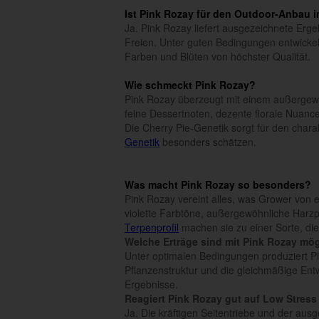
Ist Pink Rozay für den Outdoor-Anbau 
Ja. Pink Rozay liefert ausgezeichnete Er
Freien. Unter guten Bedingungen entwickelt
Farben und Blüten von höchster Qualität.
Wie schmeckt Pink Rozay?
Pink Rozay überzeugt mit einem außerge
feine Dessertnoten, dezente florale Nuan
Die Cherry Pie-Genetik sorgt für den cha
Genetik
besonders schätzen.
Was macht Pink Rozay so besonders?
Pink Rozay vereint alles, was Grower von e
violette Farbtöne, außergewöhnliche Harzp
Terpenprofil
machen sie zu einer Sorte, die
Welche Erträge sind mit Pink Rozay mö
Unter optimalen Bedingungen produziert Pin
Pflanzenstruktur und die gleichmäßige Ent
Ergebnisse.
Reagiert Pink Rozay gut auf Low Stress
Ja. Die kräftigen Seitentriebe und der a