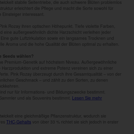
wickelt stabile Seitentriebe, die auch schwere Blüten problemlos
ruktur erleichtert die Pflege und macht die Sorte sowohl für
 Einsteiger interessant.
Pink Rozay ihren optischen Höhepunkt. Tiefe violette Farben,
 eine außergewöhnlich dichte Harzschicht verleihen jeder
Eine gute Luftzirkulation sowie ein langsames Trocknen und
lle Aroma und die hohe Qualität der Blüten optimal zu erhalten.
le Seeds wählen?
che Premium-Genetik auf höchstem Niveau. Außergewöhnliche
sive Harzproduktion und extreme Potenz vereinen sich zu einer
Werte. Pink Rozay überzeugt durch ihre Gesamtqualität – von der
nlichen Geschmack – und zählt zu den Sorten, zu denen
ückkehren.
n sind nur für Informations- und Bildungszwecke bestimmt.
Sammler und als Souvenirs bestimmt.
Lesen Sie mehr
wickelt eine gleichmäßige Pflanzenstruktur, wodurch sie
hres
THC-Gehalts
von über 33 % richtet sie sich jedoch in erster