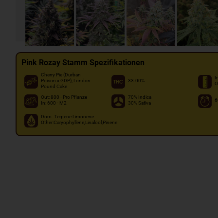
Pink Rozay Stamm Spezifikationen
Cherry Pie (Durban
I
Poison x GDP), London
33.00%
O
Pound Cake
Out: 800 - Pro Pflanze
70% Indica
6
In: 600 - M2
30% Sativa
Dom. Terpene:Limonene
Other:Caryophyllene,Linalool,Pinene