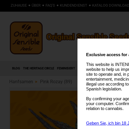
ZUHAUSE
ÜBER
FAQ'S
KUNDENDIENST
KATALOG DOWNLOA
Exclusive access for 
This website is INTEND
BLOG
THE HERITAGE CIRCLE
FEMINISIERT
AUTOFLOWERING SAMEN
HIGH T
website to help us imp
site to operate and, in 
entertainment, medicin
Hanfsamen
Pink Rozay (89)
illegal use according t
Spanish legislation.
By confirming your age
your computer. Confirma
relation to cannabis.
Geben Sie, ich bin 18 J