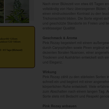
Nach einer Blütezeit von etwa 65 Tagen ent
vollständig von Harz überzogenen Blüten. G
einen eindrucksvollen Kontrast zu den le
Trichomschicht bilden. Die Sorte eignet s
und geschützte Standorte im Freien und lie
erstklassiger Qualität.
Geschmack & Aroma
ndoor:90-120cm
Pink Rozay begeistert mit einem außerge
utdoor:120-180cm
durch Caryophyllen sowie Pinen ergänzt w
0 - 65 Tage (Blütezeit)
dezenten floralen Nuancen, einer angene
Trocknen und Aushärten entwickelt sich e
und Eleganz.
Wirkung
Pink Rozay zählt zu den stärksten Sorten 
schnell ein und beginnt mit einer angeneh
körperlichen Ruhe entwickelt. Viele erfah
zum Abschalten nach einem langen Tag. 
Sorte stets mit Bedacht und Respekt geno
Pink Rozay anbauen