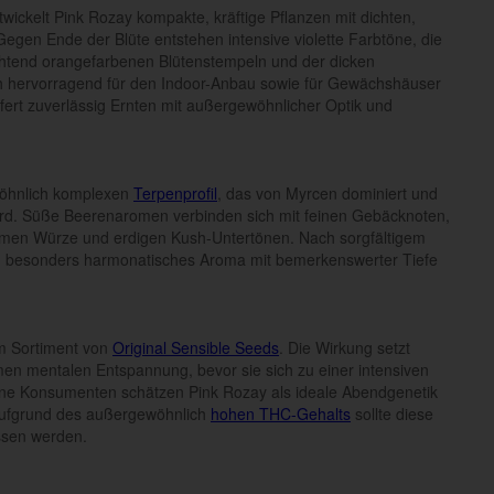
wickelt Pink Rozay kompakte, kräftige Pflanzen mit dichten,
egen Ende der Blüte entstehen intensive violette Farbtöne, die
uchtend orangefarbenen Blütenstempeln und der dicken
ich hervorragend für den Indoor-Anbau sowie für Gewächshäuser
fert zuverlässig Ernten mit außergewöhnlicher Optik und
wöhnlich komplexen
Terpenprofil
, das von Myrcen dominiert und
ird. Süße Beerenaromen verbinden sich mit feinen Gebäcknoten,
hmen Würze und erdigen Kush-Untertönen. Nach sorgfältigem
in besonders harmonatisches Aroma mit bemerkenswerter Tiefe
im Sortiment von
Original Sensible Seeds
. Die Wirkung setzt
men mentalen Entspannung, bevor sie sich zu einer intensiven
rene Konsumenten schätzen Pink Rozay als ideale Abendgenetik
Aufgrund des außergewöhnlich
hohen THC-Gehalts
sollte diese
ssen werden.