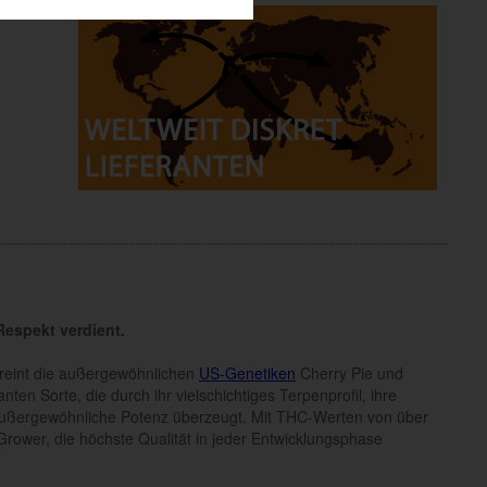
Respekt verdient.
reint die außergewöhnlichen
US-Genetiken
Cherry Pie und
en Sorte, die durch ihr vielschichtiges Terpenprofil, ihre
außergewöhnliche Potenz überzeugt. Mit THC-Werten von über
Grower, die höchste Qualität in jeder Entwicklungsphase