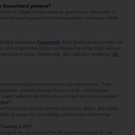
in Deutschland geeignet?
gebnisse im Gewächshaus sowie an geschützten Standorten im
 sie eine außergewöhnliche Harzproduktion, intensive violette
wöhnlich komplexen
Terpenprofil
. Süße Beerenaromen treffen auf
cen, eine angenehme Würze und klassische erdige Kush-Aromen.
rakteristischen süßen Geschmack, den Liebhaber moderner
US-
iner erstklassigen amerikanischen Genetik erwarten. Tiefe
roduktion, beeindruckende Potenz und ein vielschichtiges
 sowohl während der Blüte als auch nach der Ernte begeistert.
glich?
k Rozay hohe Erträge dichter, harzreicher Blüten. Ihre stabile
wicklung sorgen für zuverlässige und konstant hochwertige
 Training (LST)?
usgewogene Wuchs machen Pink Rozay hervorragend für Low