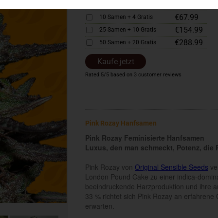
€35.99
5 Samen + 2 Gratis
€67.99
10 Samen + 4 Gratis
€154.99
25 Samen + 10 Gratis
€288.99
50 Samen + 20 Gratis
Kaufe jetzt
Rated
5
/5 based on
3
customer reviews
Pink Rozay Hanfsamen
Pink Rozay Feminisierte Hanfsamen
Luxus, den man schmeckt, Potenz, die 
Pink Rozay von
Original Sensible Seeds
ve
London Pound Cake zu einer indica-dominant
beeindruckende Harzproduktion und ihre 
33 % richtet sich Pink Rozay an erfahrene 
erwarten.