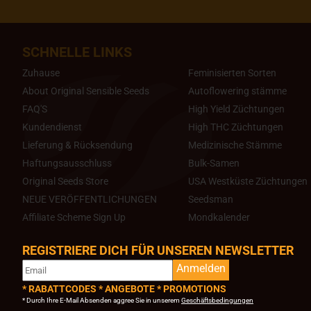
SCHNELLE LINKS
Zuhause
Feminisierten Sorten
About Original Sensible Seeds
Autoflowering stämme
FAQ'S
High Yield Züchtungen
Kundendienst
High THC Züchtungen
Lieferung & Rücksendung
Medizinische Stämme
Haftungsausschluss
Bulk-Samen
Original Seeds Store
USA Westküste Züchtungen
NEUE VERÖFFENTLICHUNGEN
Seedsman
Affiliate Scheme Sign Up
Mondkalender
REGISTRIERE DICH FÜR UNSEREN NEWSLETTER
Anmelden
* RABATTCODES * ANGEBOTE * PROMOTIONS
* Durch Ihre E-Mail Absenden aggree Sie in unserem
Geschäftsbedingungen