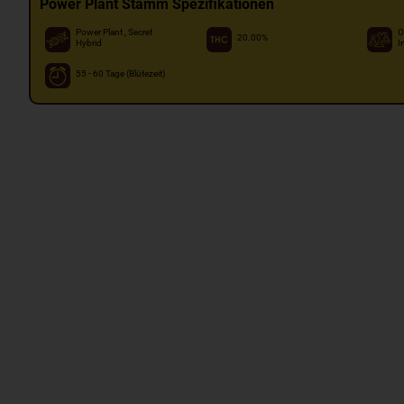
Power Plant Stamm Spezifikationen
Power Plant , Secret
O
20.00%
Hybrid
I
55 - 60 Tage (Blütezeit)