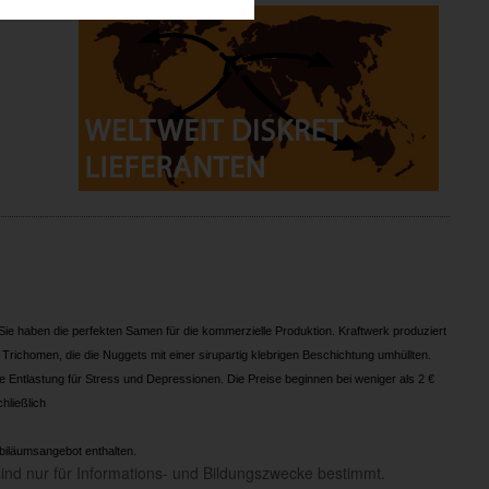
Sie haben die perfekten Samen für die kommerzielle Produktion. Kraftwerk produziert
richomen, die die Nuggets mit einer sirupartig klebrigen Beschichtung umhüllten.
ekte Entlastung für Stress und Depressionen. Die Preise beginnen bei weniger als 2 €
hließlich
Jubiläumsangebot enthalten.
n sind nur für Informations- und Bildungszwecke bestimmt.