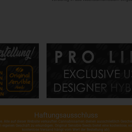
Haftungsausschluss
ahre. Alle auf dieser Website verkauften Cannabissamen dienen ausschließlich Gesc
rem eigenen Geschäft zu erkundigen. Original Sensible Seeds bietet eine kostenlose,
kostenlose Versand hängt vom Wert der Bestellung ab).