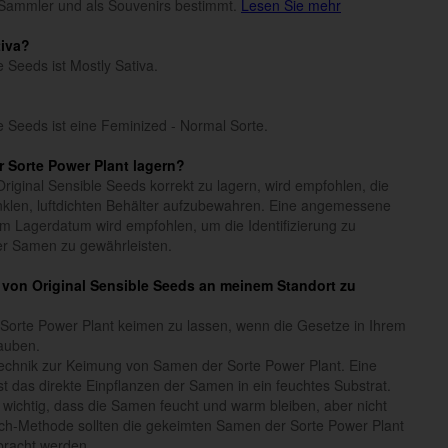
Sammler und als Souvenirs bestimmt.
Lesen Sie mehr
tiva?
 Seeds ist Mostly Sativa.
e Seeds ist eine Feminized - Normal Sorte.
 Sorte Power Plant lagern?
iginal Sensible Seeds korrekt zu lagern, wird empfohlen, die
klen, luftdichten Behälter aufzubewahren. Eine angemessene
 Lagerdatum wird empfohlen, um die Identifizierung zu
der Samen zu gewährleisten.
t von Original Sensible Seeds an meinem Standort zu
Sorte Power Plant keimen zu lassen, wenn die Gesetze in Ihrem
auben.
Technik zur Keimung von Samen der Sorte Power Plant. Eine
t das direkte Einpflanzen der Samen in ein feuchtes Substrat.
 wichtig, dass die Samen feucht und warm bleiben, aber nicht
ch-Methode sollten die gekeimten Samen der Sorte Power Plant
bracht werden.