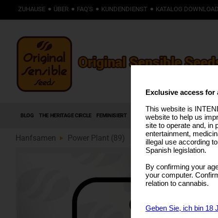
ZUHAUSE
ÜBER
FAQ'S
KUNDENDIENST
KATALOG DOWNLOA
Exclusive access for 
This website is INTEND
BLOG
THE HERITAGE CIRCLE
FEMINISIERT
AUTOFLOWERING SAMEN
HIGH T
website to help us imp
site to operate and, in 
entertainment, medicin
Hanfsamen
Power Plant (89)
illegal use according t
Spanish legislation.
By confirming your age
your computer. Confirma
relation to cannabis.
Geben Sie, ich bin 18 J