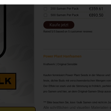
€183.12
100 Samen Per Pack
€359.61
200 Samen Per Pack
€893.50
500 Samen Per Pack
Kaufe jetzt
Rated
5
/5 based on
5
customer reviews
Power Plant Hanfsamen
Kraftwerk | Original Sensible
Kaufen feminisiert Power Plant Seeds in der Masse und 
feste, dichte Buds mit verschwenderischen Mengen von T
Der Effekt ist stark und die Stimmung ist fröhlich, perf
pro Samen und hier, an dem Original-Samen-Shop aussc
*** Bitte beachten Sie, lose / bulk Samen sind nicht im 
Alle schriftlichen und visuellen Materialie