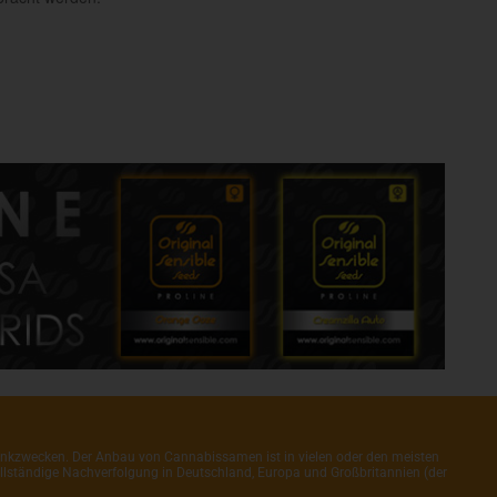
henkzwecken. Der Anbau von Cannabissamen ist in vielen oder den meisten
 vollständige Nachverfolgung in Deutschland, Europa und Großbritannien (der