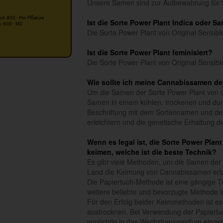
Unsere Samen sind zur Aufbewahrung für 
ut: 800 - Pro Pflanze
Ist die Sorte Power Plant Indica oder Sa
n: 600 - M2
Die Sorte Power Plant von Original Sensible
Ist die Sorte Power Plant feminisiert?
Die Sorte Power Plant von Original Sensibl
Wie sollte ich meine Cannabissamen der
Um die Samen der Sorte Power Plant von Or
Samen in einem kühlen, trockenen und dun
Beschriftung mit dem Sortennamen und dem
erleichtern und die genetische Erhaltung 
Wenn es legal ist, die Sorte Power Plan
keimen, welche ist die beste Technik?
Es gibt viele Methoden, um die Samen der 
Land die Keimung von Cannabissamen erl
Die Papiertuch-Methode ist eine gängige 
weitere beliebte und bevorzugte Methode is
Für den Erfolg beider Keimmethoden ist es
austrocknen. Bei Verwendung der Papiertu
vorsichtig in das Wachstumsmedium einge