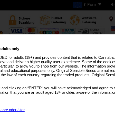
Gr
D
GRATIS VERSAND BEI
BESTELLUNGEN ÜBER
adults only
€200
ED for adults (18+) and provides content that is related to Cannabi
HC ZÜCHTUNGEN
PRO-LINIE
MEDIZINISCHES SAATGUT
USA ZÜCHTUNGEN
BULK-SAM
rove and deliver a higher quality user experience. Some of the cookies
particular, to allow you to shop from our website. The information provi
al and educational purposes only. Original Sensible Seeds are not res
o the law of each country regarding the traded products. Original Sen
Power Plant
 and clicking on “ENTER” you will have acknowledged and agree to a
Power Plant
x
Secret Hybrid
tion that you are an adult aged 18+ or older, aware of the informatio
SELECT A GEBINDE
€48.73
25 Samen Per Pack
ahre oder älter
€92.58
50 Samen Per Pack