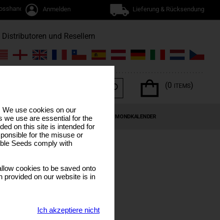
osshandel
Anmelden
Lieferung & Rücksendung
Distributoren und Resellern
(0
)
ITEMS
s. We use cookies on our
EN
CANNABIS-TERPENE
SONDERANGEBOTE
MONDKALENDER
 we use are essential for the
ded on this site is intended for
ponsible for the misuse or
sible Seeds comply with
llow cookies to be saved onto
n provided on our website is in
Ich akzeptiere nicht