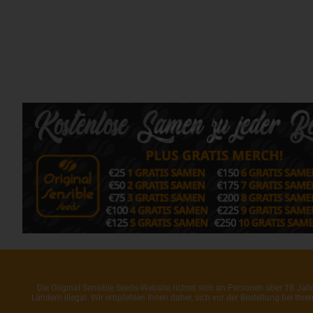
Die Original Sensible Seeds-Website richtet sich an Personen über 18 J
Ländern illegal. Wir empfehlen Ihnen daher, sich vor der Bestellung bei Ih