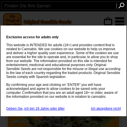
ITEMS
(0
)
Exclusive access for adults only
Skunk
This website is INTENDED for adults (18+) and provides content that is
related to Cannabis. We use cookies on our website to help us improve
Afghan
x
Acapulco Gold x Colombian Gold
and deliver a higher quality user experience. Some of the cookies we use
are essential for the site to operate and, in particular, to allow you to shop
from our website. The information provided on this site is intended for
entertainment, medicinal and educational purposes only. Original
Sensible Seeds are not responsible for the misuse or illegal use according
to the law of each country regarding the traded products. Original Sensible
Seeds comply with Spanish legislation.
By confirming your age and clicking on “ENTER” you will have
acknowledged and agree to allow cookies to be saved onto your
computer. Confirmation that you are an adult aged 18+ or older, aware of
the information provided on our website is in relation to cannabis.
Geben Sie, ich bin 18 Jahre oder älter
Ich akzeptiere nicht