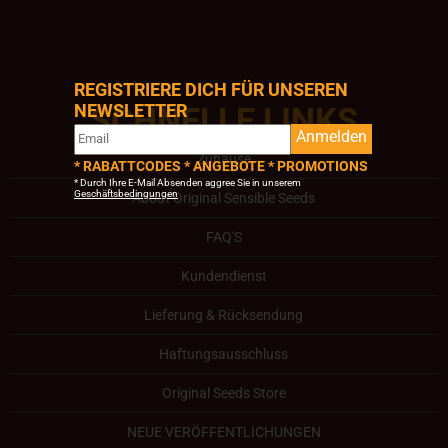
REGISTRIERE DICH FÜR UNSEREN
NEWSLETTER
SCHNELLE LINKS
Anmelden
Zuhause
* RABATTCODES * ANGEBOTE * PROMOTIONS
* Durch Ihre E-Mail Absenden aggree Sie in unserem
Geschäftsbedingungen
About Original Sensible Seeds
FAQ'S
Kundendienst
Lieferung & Rücksendung
Haftungsausschluss
Original Seeds Store
NEUE VERÖFFENTLICHUNGEN