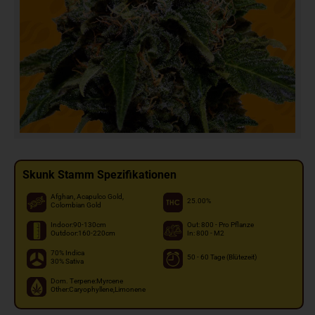
Skunk Stamm Spezifikationen
Afghan, Acapulco Gold,
25.00%
Colombian Gold
Indoor:90-130cm
Out: 800 - Pro Pflanze
Outdoor:160-220cm
In: 800 - M2
70% Indica
50 - 60 Tage (Blütezeit)
30% Sativa
Dom. Terpene:Myrcene
Other:Caryophyllene,Limonene