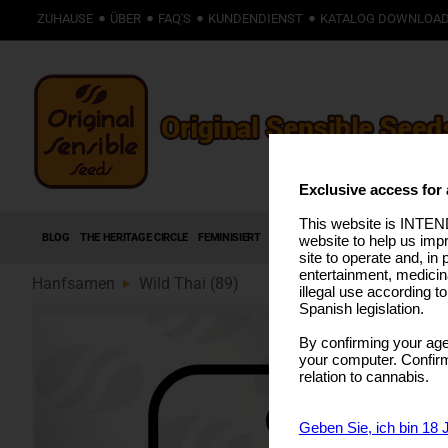
ZUHAUSE
ÜBER
FAQ'S
KUNDENDIENST
KATALOG DOWNLOA
Exclusive access for 
This website is INTEND
BLOG
THE HERITAGE CIRCLE
FEMINISIERT
AUTOFLOWERING SAMEN
HIGH T
website to help us imp
site to operate and, in 
entertainment, medicin
Hanfsamen
Wild Thai (89)
illegal use according t
Spanish legislation.
By confirming your age
your computer. Confirma
relation to cannabis.
Geben Sie, ich bin 18 J