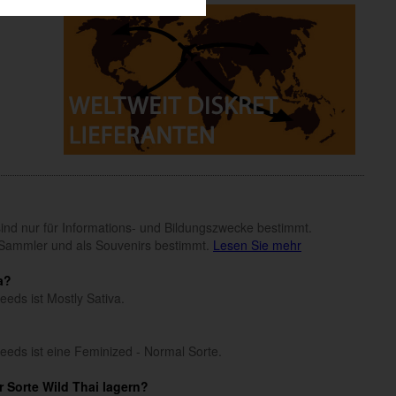
n sind nur für Informations- und Bildungszwecke bestimmt.
Sammler und als Souvenirs bestimmt.
Lesen Sie mehr
a?
eeds ist Mostly Sativa.
Seeds ist eine Feminized - Normal Sorte.
 Sorte Wild Thai lagern?