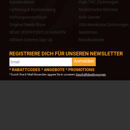
Kundendienst
High THC Züchtungen
Lieferung & Rücksendung
Medizinische Stämme
Haftungsausschluss
Bulk-Samen
Original Seeds Store
USA Westküste Züchtungen
NEUE VERÖFFENTLICHUNGEN
Seedsman
Affiliate Scheme Sign Up
Mondkalender
REGISTRIERE DICH FÜR UNSEREN NEWSLETTER
Anmelden
* RABATTCODES * ANGEBOTE * PROMOTIONS
* Durch Ihre E-Mail Absenden aggree Sie in unserem
Geschäftsbedingungen