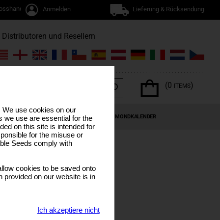
osshandel
Anmelden
Lieferung & Rücksendung
Distributoren und Resellern
(0
)
ITEMS
s. We use cookies on our
EN
CANNABIS-TERPENE
SONDERANGEBOTE
MONDKALENDER
 we use are essential for the
ded on this site is intended for
ponsible for the misuse or
sible Seeds comply with
llow cookies to be saved onto
n provided on our website is in
Ich akzeptiere nicht