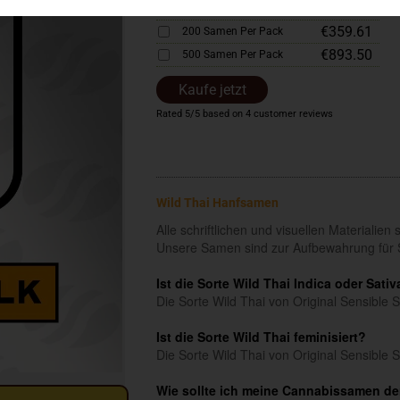
€183.12
100 Samen Per Pack
€359.61
200 Samen Per Pack
€893.50
500 Samen Per Pack
Kaufe jetzt
Rated
5
/5 based on
4
customer reviews
Wild Thai Hanfsamen
Alle schriftlichen und visuellen Materialie
Unsere Samen sind zur Aufbewahrung für 
Ist die Sorte Wild Thai Indica oder Sativ
Die Sorte Wild Thai von Original Sensible S
Ist die Sorte Wild Thai feminisiert?
Die Sorte Wild Thai von Original Sensible 
Wie sollte ich meine Cannabissamen der