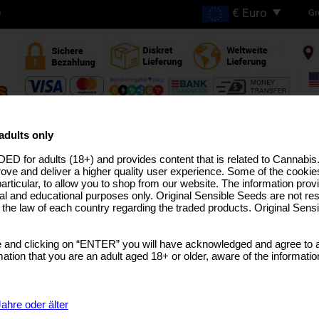
Gr
D
GRATIS VERSAND BEI
BESTELLUNGEN ÜBER
adults only
€200
ED for adults (18+) and provides content that is related to Cannabi
HC ZÜCHTUNGEN
PRO-LINIE
MEDIZINISCHES SAATGUT
USA ZÜCHTUNGEN
BULK-SAM
rove and deliver a higher quality user experience. Some of the cookies
particular, to allow you to shop from our website. The information provi
al and educational purposes only. Original Sensible Seeds are not res
o the law of each country regarding the traded products. Original Sen
Wild Thai
 and clicking on “ENTER” you will have acknowledged and agree to a
Thai
tion that you are an adult aged 18+ or older, aware of the informatio
SELECT A GEBINDE
€48.73
25 Samen Per Pack
ahre oder älter
€92.58
50 Samen Per Pack